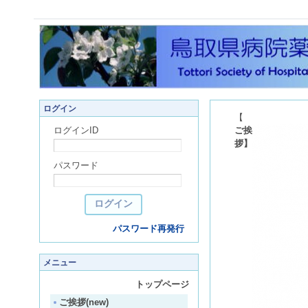
ログイン
【
ログインID
ご挨
拶】
パスワード
パスワード再発行
メニュー
トップページ
ご挨拶(new)